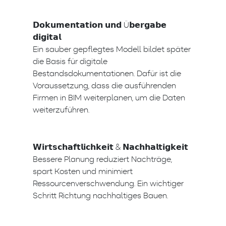
𝗗𝗼𝗸𝘂𝗺𝗲𝗻𝘁𝗮𝘁𝗶𝗼𝗻 𝘂𝗻𝗱 Ü𝗯𝗲𝗿𝗴𝗮𝗯𝗲
𝗱𝗶𝗴𝗶𝘁𝗮𝗹
Ein sauber gepflegtes Modell bildet später
die Basis für digitale
Bestandsdokumentationen. Dafür ist die
Voraussetzung, dass die ausführenden
Firmen in BIM weiterplanen, um die Daten
weiterzuführen.
𝗪𝗶𝗿𝘁𝘀𝗰𝗵𝗮𝗳𝘁𝗹𝗶𝗰𝗵𝗸𝗲𝗶𝘁 & 𝗡𝗮𝗰𝗵𝗵𝗮𝗹𝘁𝗶𝗴𝗸𝗲𝗶𝘁
Bessere Planung reduziert Nachträge,
spart Kosten und minimiert
Ressourcenverschwendung. Ein wichtiger
Schritt Richtung nachhaltiges Bauen.