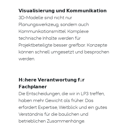
𝗩𝗶𝘀𝘂𝗮𝗹𝗶𝘀𝗶𝗲𝗿𝘂𝗻𝗴 𝘂𝗻𝗱 𝗞𝗼𝗺𝗺𝘂𝗻𝗶𝗸𝗮𝘁𝗶𝗼𝗻
3D-Modelle sind nicht nur
Planungswerkzeug, sondern auch
Kommunikationsmittel. Komplexe
technische Inhalte werden für
Projektbeteiligte besser greifbar. Konzepte
können schnell umgesetzt und besprochen
werden.
𝗛ö𝗵𝗲𝗿𝗲 𝗩𝗲𝗿𝗮𝗻𝘁𝘄𝗼𝗿𝘁𝘂𝗻𝗴 𝗳ü𝗿
𝗙𝗮𝗰𝗵𝗽𝗹𝗮𝗻𝗲𝗿
Die Entscheidungen, die wir in LP3 treffen,
haben mehr Gewicht als früher. Das
erfordert Expertise, Weitblick und ein gutes
Verständnis für die baulichen und
betrieblichen Zusammenhänge.