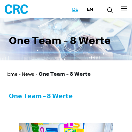
DE
EN
𝗢𝗻𝗲 𝗧𝗲𝗮𝗺 – 𝟴 𝗪𝗲𝗿𝘁𝗲
Home
»
News
»
𝗢𝗻𝗲 𝗧𝗲𝗮𝗺 – 𝟴 𝗪𝗲𝗿𝘁𝗲
𝗢𝗻𝗲 𝗧𝗲𝗮𝗺 – 𝟴 𝗪𝗲𝗿𝘁𝗲